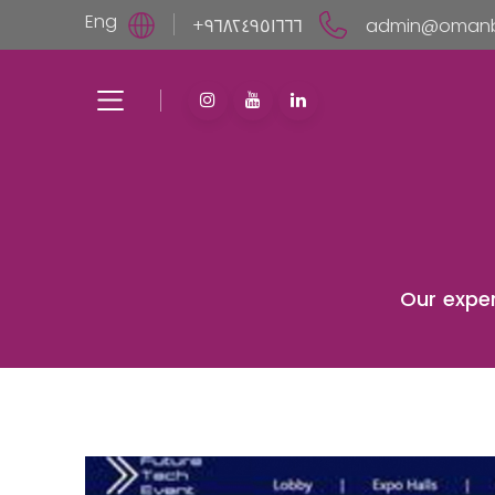
Eng
٩٦٨٢٤٩٥١٦٦٦+
Our exper