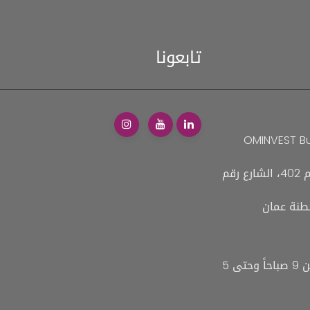
تابعونا
ست OMINVEST Business
، الطابق الرابع، مكتب رقم 402، الشارع رقم
نة عمان
من الأحد إلى الخميس: من 9 صباحاً وحتى 5