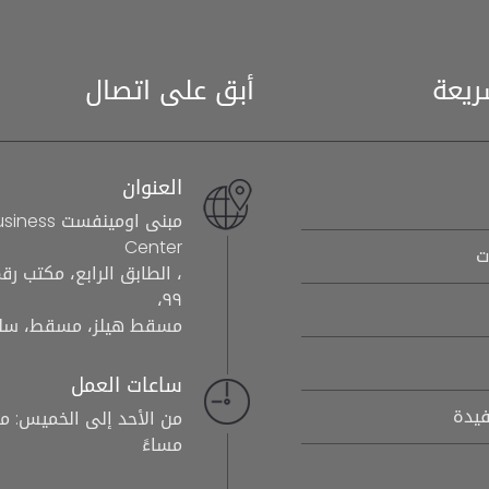
ريعة
أبق على اتصال
العنوان
مبنى اومينف
Center
ت
٩٩،
مسقط هيلز، مسقط، سلط
ساعات العمل
فيدة
مساءً